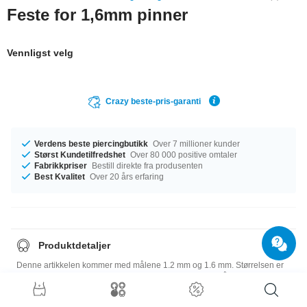
Feste for 1,6mm pinner
Vennligst velg
Crazy beste-pris-garanti
Verdens beste piercingbutikk
Over 7 millioner kunder
Størst Kundetilfredshet
Over 80 000 positive omtaler
Fabrikkpriser
Bestill direkte fra produsenten
Best Kvalitet
Over 20 års erfaring
Produktdetaljer
Denne artikkelen kommer med målene 1.2 mm og 1.6 mm. Størrelsen er
3x3 mm. En svært elegant artikkel rett fra fabrikken, i uslåelig kvalitet. Kjøp
nå!