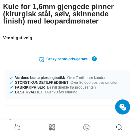
Kule for 1,6mm gjengede pinner
(kirurgisk stål, sølv, skinnende
finish) med leopardmønster
Vennligst velg
Crazy beste-pris-garanti
Verdens beste piercingbutikk
Over 7 millioner kunder
STØRST KUNDETILFREDSHET
Over 80 000 positive omtaler
FABRIKKPRISER
Bestill direkte fra produsenten
BEST KVALITET
Over 20 års erfaring
Produktdetaljer
Denne artikkelen har målet 1.6 mm. Vi ordner det, uansett hvilken