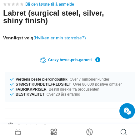
Bli den første til å anmelde
Labret (surgical steel, silver,
shiny finish)
Vennligst velg
(Hvilken er min størrelse?)
Crazy beste-pris-garanti
Verdens beste piercingbutikk
Over 7 millioner kunder
STØRST KUNDETILFREDSHET
Over 80 000 positive omtaler
FABRIKKPRISER
Bestill direkte fra produsenten
BEST KVALITET
Over 20 års erfaring
Produktdetaljer
Størrelse 1.6 mm er det vi har tilgjengelig for deg. Vi har diametre fra 4
mm til 24 mm på lager. Tilbehøret kommer i størrelsene 5 mm til 6 mm. En