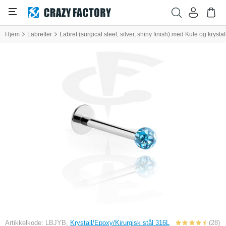
Hjem
Labretter
Labret (surgical steel, silver, shiny finish) med Kule og krystal
Artikkelkode: LBJYB,
Krystall/Epoxy/Kirurgisk stål 316L
(28)