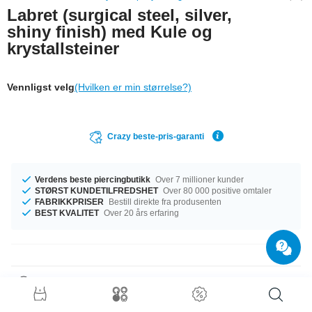
Labret (surgical steel, silver,
shiny finish) med Kule og
krystallsteiner
Vennligst velg
(Hvilken er min størrelse?)
Crazy beste-pris-garanti
Verdens beste piercingbutikk
Over 7 millioner kunder
STØRST KUNDETILFREDSHET
Over 80 000 positive omtaler
FABRIKKPRISER
Bestill direkte fra produsenten
BEST KVALITET
Over 20 års erfaring
Produktdetaljer
This article is available in the gauges of 1.2mm and 1.6mm. The available