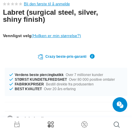
Bli den første til å anmelde
Labret (surgical steel, silver,
shiny finish)
Vennligst velg
(Hvilken er min størrelse?)
Crazy beste-pris-garanti
Verdens beste piercingbutikk
Over 7 millioner kunder
STØRST KUNDETILFREDSHET
Over 80 000 positive omtaler
FABRIKKPRISER
Bestill direkte fra produsenten
BEST KVALITET
Over 20 års erfaring
Produktdetaljer
Tilgjengelig med et mål på 1.2 mm. Vi har diametre fra 4 mm til 22 mm på
lager. Til dette produktet kan du velge en kule med størrelse 3 mm til 4