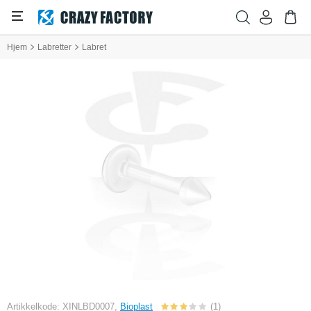
Hjem
Labretter
Labret
Artikkelkode: XINLBD0007,
Bioplast
(1)