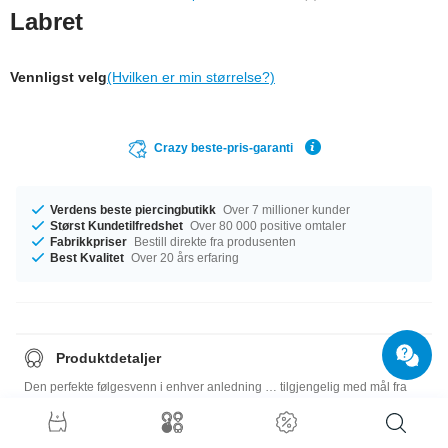
Labret
Vennligst velg
(Hvilken er min størrelse?)
Crazy beste-pris-garanti
Verdens beste piercingbutikk
Over 7 millioner kunder
Størst Kundetilfredshet
Over 80 000 positive omtaler
Fabrikkpriser
Bestill direkte fra produsenten
Best Kvalitet
Over 20 års erfaring
Produktdetaljer
Den perfekte følgesvenn i enhver anledning … tilgjengelig med mål fra
1.0 mm til 1.6 mm. Vi ordner det, uansett hvilken størrelse du trenger. Du
kan velge lengder fra 6 mm til 12 mm. Kulen kommer i størrelsen 2 mm.
Fargen er Klar – og det er mer enn nok. En sjarmerende piercing i topp