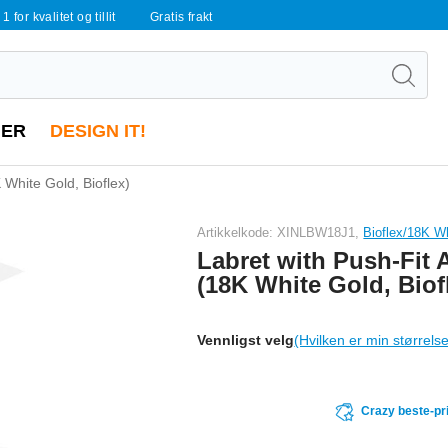
 1 for kvalitet og tillit
Gratis frakt
ER
DESIGN IT!
 White Gold, Bioflex)
Artikkelkode: XINLBW18J1,
Bioflex/18K W
Labret with Push-Fit
(18K White Gold, Biof
Vennligst velg
(Hvilken er min størrels
Crazy beste-pr