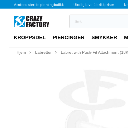
Verdens største piercingbutikk
Utrolig lave fabrikkpriser
Nr
KROPPSDEL
PIERCINGER
SMYKKER
M
Hjem
Labretter
Labret with Push-Fit Attachment (18K