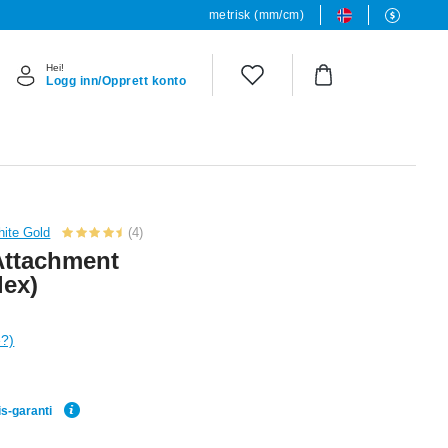
metrisk (mm/cm)
Hei!
Logg inn/Opprett konto
hite Gold
(4)
 Attachment
lex)
e?)
is-garanti