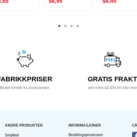
3,65
$6,95
$6,45
FABRIKKPRISER
GRATIS FRAKT
Bestill direkte fra produsenten
ved ordre på $35,00 eller mer
ANDRE PRODUKTER
INFORMASJONER
CR
Bestillingsprosessen
Smykker