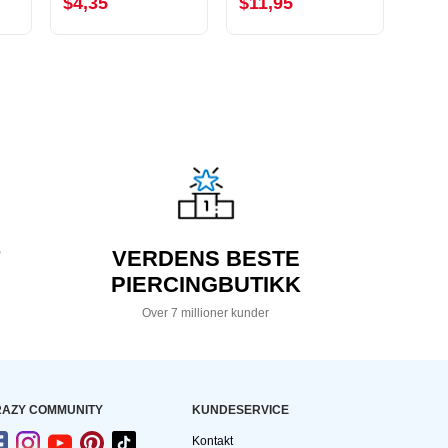
$4,35
$11,95
$1,
VERDENS BESTE
PIERCINGBUTIKK
Over 7 millioner kunder
AZY COMMUNITY
KUNDESERVICE
Kontakt