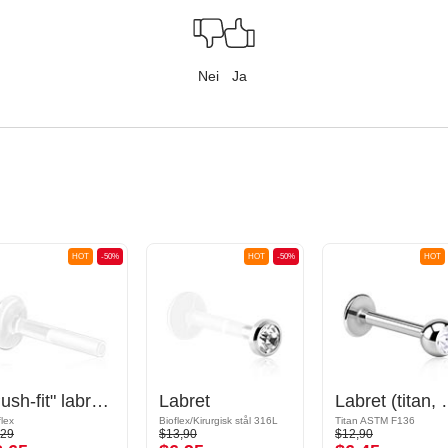
Nei
Ja
HOT
-50%
HOT
-50%
HOT
"Push-fit" labret-pinne uten gjenge (bioflex, forskjellige farger)
Labret
Labret (titan, skin
flex
Bioflex/Kirurgisk stål 316L
Titan ASTM F136
,29
$13,90
$12,90