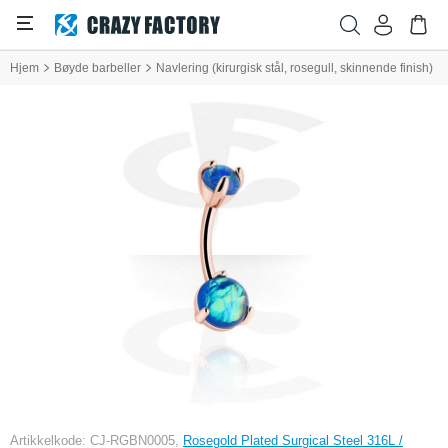
Hjem
Bøyde barbeller
Navlering (kirurgisk stål, rosegull, skinnende finish)
Artikkelkode: CJ-RGBN0005,
Rosegold Plated Surgical Steel 316L /