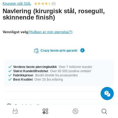
Kirurgisk stål 316L
(6)
Navlering (kirurgisk stål, rosegull,
skinnende finish)
Vennligst velg
(Hvilken er min størrelse?)
Crazy beste-pris-garanti
Verdens beste piercingbutikk
Over 7 millioner kunder
Størst Kundetilfredshet
Over 80 000 positive omtaler
Fabrikkpriser
Bestill direkte fra produsenten
Best Kvalitet
Over 20 års erfaring
Produktdetaljer
Denne artikkelen har målet 1.6 mm. Den perfekte følgesvenn i enhver
anledning … tilgjengelig med en lengde på 10 mm. Du kan velge mellom