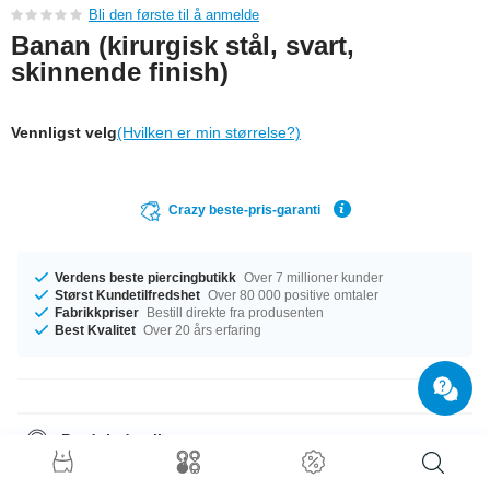
Bli den første til å anmelde
Banan (kirurgisk stål, svart,
skinnende finish)
Vennligst velg
(Hvilken er min størrelse?)
Crazy beste-pris-garanti
Verdens beste piercingbutikk
Over 7 millioner kunder
Størst Kundetilfredshet
Over 80 000 positive omtaler
Fabrikkpriser
Bestill direkte fra produsenten
Best Kvalitet
Over 20 års erfaring
Produktdetaljer
Vi har målene 1.2 mm og 1.6 mm på lager. Tilgjengelig med en lengde på
10 mm. Kulestørrelsen er 3 mm eller 5 mm En himmelsk artikkel du vil