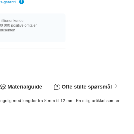
is-garanti
illioner kunder
0 000 positive omtaler
rodusenten
Materialguide
Ofte stilte spørsmål
R
gelig med lengder fra 8 mm til 12 mm. En stilig artikkel som er