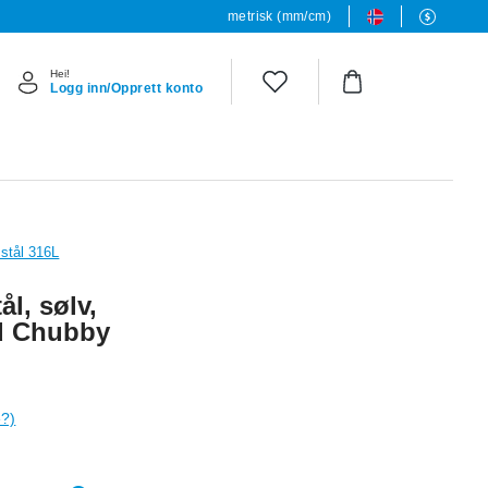
metrisk (mm/cm)
Hei!
Logg inn/Opprett konto
 stål 316L
ål, sølv,
ed Chubby
e?)