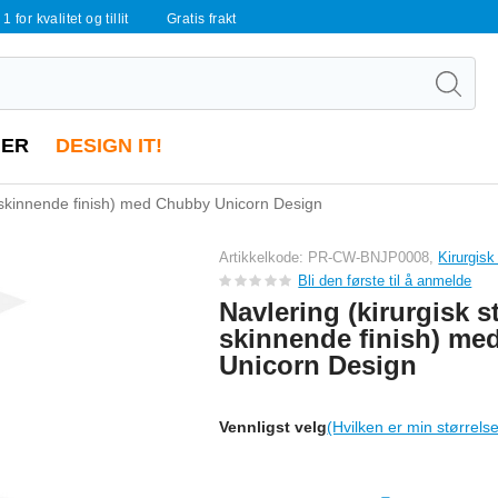
 1 for kvalitet og tillit
Gratis frakt
ER
DESIGN IT!
v, skinnende finish) med Chubby Unicorn Design
Artikkelkode: PR-CW-BNJP0008,
Kirurgisk
Bli den første til å anmelde
Navlering (kirurgisk st
skinnende finish) m
Unicorn Design
Vennligst velg
(Hvilken er min størrels