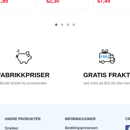
1,85
$2,30
$7,45
FABRIKKPRISER
GRATIS FRAKT
Bestill direkte fra produsenten
ved ordre på $35,00 eller mer
ANDRE PRODUKTER
INFORMASJONER
CR
Bestillingsprosessen
Smykker