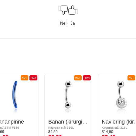
Nei
Ja
HOT
-50%
HOT
-50%
HOT
ananpinne
Banan (kirurgisk stål, sølv, skinnende finish) med kuler
Navlering (kirurgisk stål,
an ASTM F136
Kirurgisk stål 316L
Kirurgisk stål 316L
,69
$4,59
$14,90