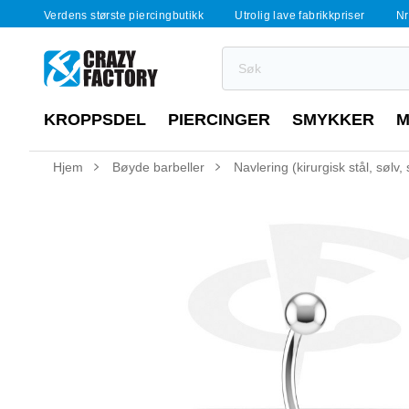
Verdens største piercingbutikk
Utrolig lave fabrikkpriser
Nr
KROPPSDEL
PIERCINGER
SMYKKER
M
Hjem
Bøyde barbeller
Navlering (kirurgisk stål, søl