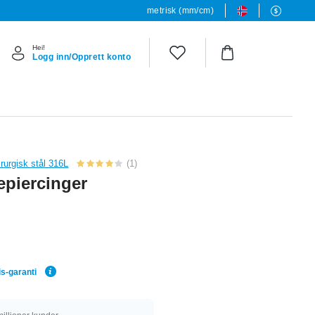
metrisk (mm/cm)
Hei!
Logg inn/Opprett konto
irurgisk stål 316L
(1)
piercinger
is-garanti