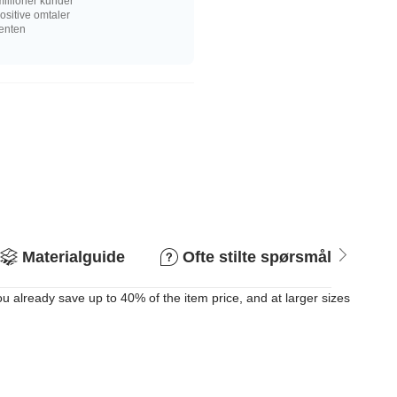
illioner kunder
sitive omtaler
senten
Materialguide
Ofte stilte spørsmål
R
 already save up to 40% of the item price, and at larger sizes