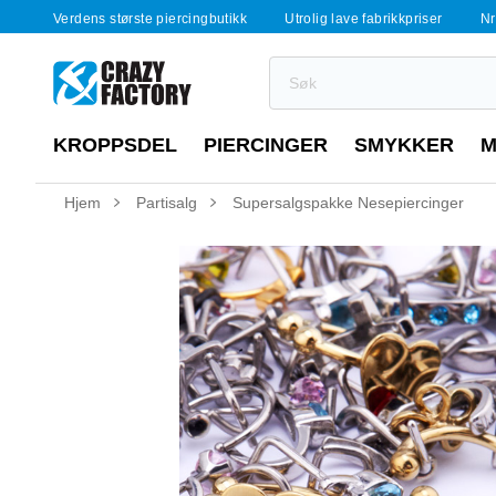
Verdens største piercingbutikk
Utrolig lave fabrikkpriser
Nr
KROPPSDEL
PIERCINGER
SMYKKER
M
Hjem
Partisalg
Supersalgspakke Nesepiercinger