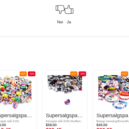
Nei
Ja
HOT
-50%
HOT
-50%
HOT
Supersalgspakke Perler for armbånd
Supersalgspakke Tunnel
Sup
urgisk stål 316L
Kirurgisk stål 316L/Gullbelagt kirurgisk stål 316L
6,90
$58,90
$45,90