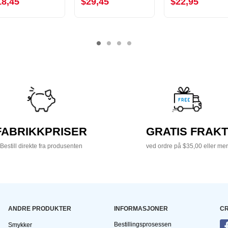
18,45
$29,45
$22,95
FABRIKKPRISER
GRATIS FRAKT
Bestill direkte fra produsenten
ved ordre på $35,00 eller mer
ANDRE PRODUKTER
INFORMASJONER
CR
Bestillingsprosessen
Smykker