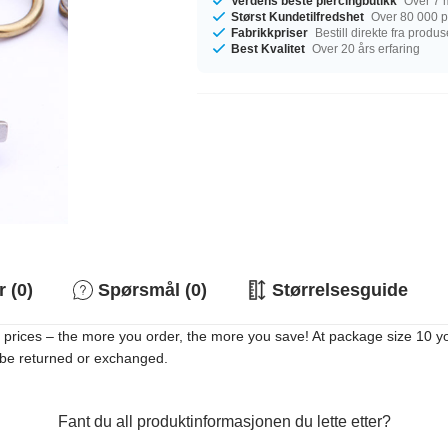
Verdens beste piercingbutikk
Over 7 m
Størst Kundetilfredshet
Over 80 000 po
Fabrikkpriser
Bestill direkte fra produ
Best Kvalitet
Over 20 års erfaring
 (0)
Spørsmål (0)
Størrelsesguide
 prices – the more you order, the more you save! At package size 10 you
t be returned or exchanged.
Fant du all produktinformasjonen du lette etter?