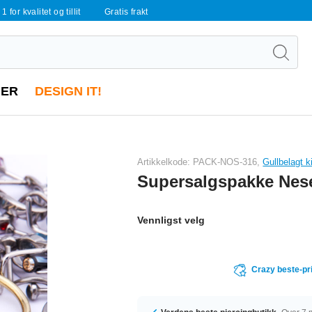
 1 for kvalitet og tillit
Gratis frakt
ER
DESIGN IT!
Artikkelkode: PACK-NOS-316,
Gullbelagt k
Supersalgspakke Nese
Vennligst velg
Crazy beste-pr