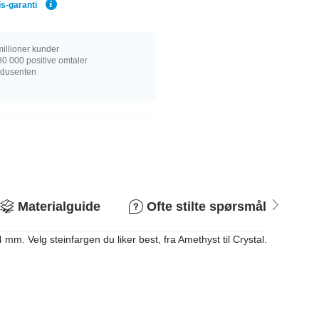
is-garanti
illioner kunder
0 000 positive omtaler
rodusenten
Materialguide
Ofte stilte spørsmål
R
 Velg steinfargen du liker best, fra Amethyst til Crystal.