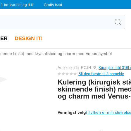
 1 for kvalitet og tillit
Gratis frakt
ER
DESIGN IT!
skinnende finish) med krystallstein og charm med Venus-symbol
Artikkelkode: BCJH-78,
Kirurgisk stål 316
Bli den første til å anmelde
Kulering (kirurgisk stå
skinnende finish) med
og charm med Venus
Vennligst velg
(Hvilken er min størrels