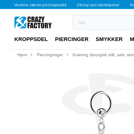
Verdens største piercingbutikk
Utrolig lave fabrikkpriser
Nr
KROPPSDEL
PIERCINGER
SMYKKER
M
Hjem
Piercingringer
Kulering (kirurgisk stål, sølv, 