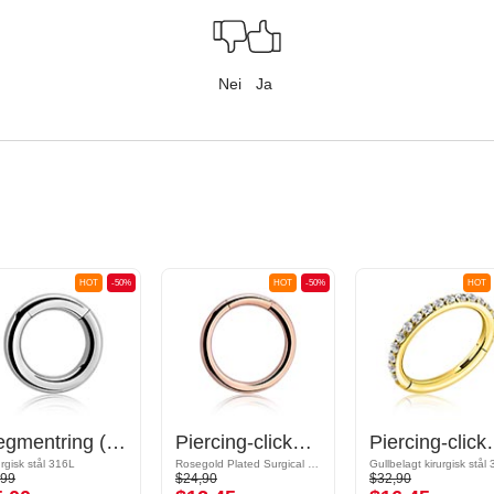
Nei
Ja
HOT
-50%
HOT
-50%
HOT
Segmentring (kirurgisk stål, sølv, skinnende finish)
Piercing-clicker (kirurgisk stål, rosegull, skinnende finish)
Piercing-clicker (kirurgisk s
urgisk stål 316L
Rosegold Plated Surgical Steel 316L
,99
$24,90
$32,90