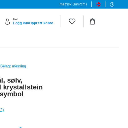
metrisk (mm/cm)
Hei!
Logg inn/Opprett konto
L/Belagt messing
l, sølv,
 krystallstein
-symbol
e?)