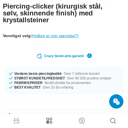
Piercing-clicker (kirurgisk stål,
sølv, skinnende finish) med
krystallsteiner
Vennligst velg
(Hvilken er min størrelse?)
Crazy beste-pris-garanti
Verdens beste piercingbutikk
Over 7 millioner kunder
STØRST KUNDETILFREDSHET
Over 80 000 positive omtaler
FABRIKKPRISER
Bestill direkte fra produsenten
BEST KVALITET
Over 20 års erfaring
Produktdetaljer
Den perfekte følgesvenn i enhver anledning … tilgjengelig med et mål på