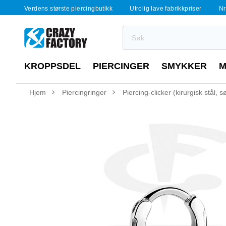
Verdens største piercingbutikk
Utrolig lave fabrikkpriser
Nr
KROPPSDEL
PIERCINGER
SMYKKER
M
Hjem
Piercingringer
Piercing-clicker (kirurgisk stål, s