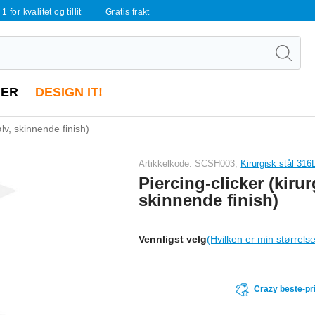
 1 for kvalitet og tillit
Gratis frakt
ER
DESIGN IT!
ølv, skinnende finish)
Artikkelkode: SCSH003,
Kirurgisk stål 316
Piercing-clicker (kirur
skinnende finish)
Vennligst velg
(Hvilken er min størrels
Crazy beste-pr