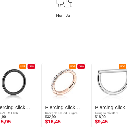
Nei
Ja
HOT
-50%
HOT
-50%
HOT
Piercing-clicker (titan, svart, skinnende finish)
Piercing-clicker (kirurgisk stål, rosegull, skinnende finish) med krystallsteiner
Piercing-clicker (kiru
an ASTM F136
Rosegold Plated Surgical Steel 316L
Kirurgisk stål 316L
1,90
$32,90
$18,90
15,95
$16,45
$9,45