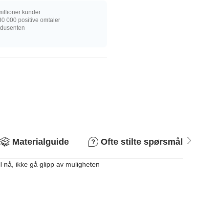
illioner kunder
0 000 positive omtaler
rodusenten
Materialguide
Ofte stilte spørsmål
R
 nå, ikke gå glipp av muligheten