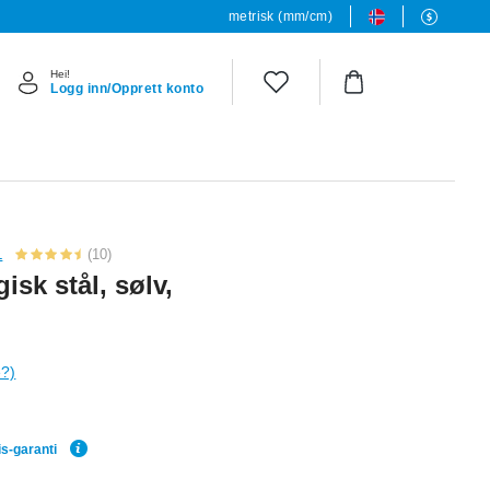
metrisk (mm/cm)
Hei!
Logg inn/Opprett konto
L
(10)
gisk stål, sølv,
e?)
is-garanti