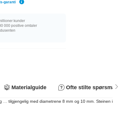
is-garanti
illioner kunder
0 000 positive omtaler
rodusenten
Materialguide
Ofte stilte spørsmål
ng … tilgjengelig med diametrene 8 mm og 10 mm. Steinen i