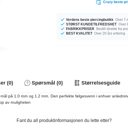
Crazy beste-pr
Verdens beste piercingbutikk
Over 7 m
STØRST KUNDETILFREDSHET
Over 8
FABRIKKPRISER
Bestill direkte fra p
BEST KVALITET
Over 20 års erfaring
r (0)
Spørsmål (0)
Størrelsesguide
d mål på 1.0 mm og 1.2 mm. Den perfekte følgesvenn i enhver anledni
lipp av muligheten
Fant du all produktinformasjonen du lette etter?