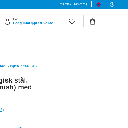
metrisk (mm/cm)
Hei!
Logg inn/Opprett konto
ted Surgical Steel 316L
gisk stål,
inish) med
e?)