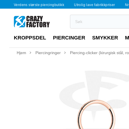
Verdens største piercingbutikk
Utrolig lave fabrikkpriser
Nr
KROPPSDEL
PIERCINGER
SMYKKER
M
Hjem
Piercingringer
Piercing-clicker (kirurgisk stål, 