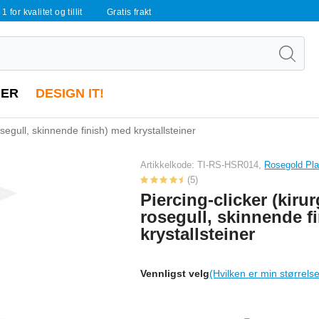
 1 for kvalitet og tillit
Gratis frakt
ER
DESIGN IT!
rosegull, skinnende finish) med krystallsteiner
Artikkelkode: TI-RS-HSR014,
Rosegold Pla
(5)
Piercing-clicker (kirur
rosegull, skinnende f
krystallsteiner
Vennligst velg
(Hvilken er min størrels