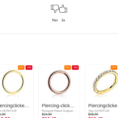
Nei
Ja
HOT
-50%
HOT
-50%
HOT
Piercingclicker (titan, gull, skinnende finish)
Piercing-clicker (kirurgisk stål, rosegull, skinnende finish)
Piercingcli
an ASTM F136
Rosegold Plated Surgical Steel 316L
Titan ASTM F136
1,90
$24,90
$36,90