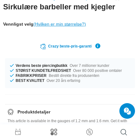
Sirkulære barbeller med kjegler
Vennligst velg
(Hvilken er min størrelse?)
Crazy beste-pris-garanti
Verdens beste piercingbutikk
Over 7 millioner kunder
STØRST KUNDETILFREDSHET
Over 80 000 positive omtaler
FABRIKKPRISER
Bestill direkte fra produsenten
BEST KVALITET
Over 20 års erfaring
Produktdetaljer
This article is available in the gauges of 1.2 mm and 1.6 mm. Get it with
diameters from 6 mm up to 22 mm. Many colour choices for you: Blue to
Yellow are ready. It comes with a varity in attachment sizes from 3 mm to 5
mm This is just a crazy product! Order right now!