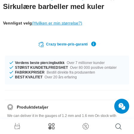
Sirkulære barbeller med kuler
Vennligst velg
(Hvilken er min størrelse?)
Crazy beste-pris-garanti
Verdens beste piercingbutikk
Over 7 millioner kunder
STØRST KUNDETILFREDSHET
Over 80 000 positive omtaler
FABRIKKPRISER
Bestill direkte fra produsenten
BEST KVALITET
Over 20 års erfaring
Produktdetaljer
We can deliver it in the gauges of 1.2 mm and 1.6 mm On stock with
diameters from 6 mm up to 22 mm. The 3 mm or 4 mm ball size is a
perfect fit. This is just a classy product! Order right now!