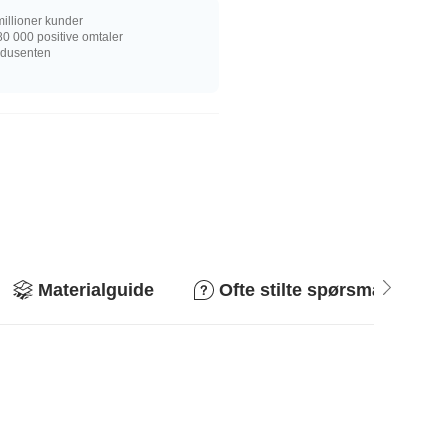
illioner kunder
0 000 positive omtaler
rodusenten
Materialguide
Ofte stilte spørsmål