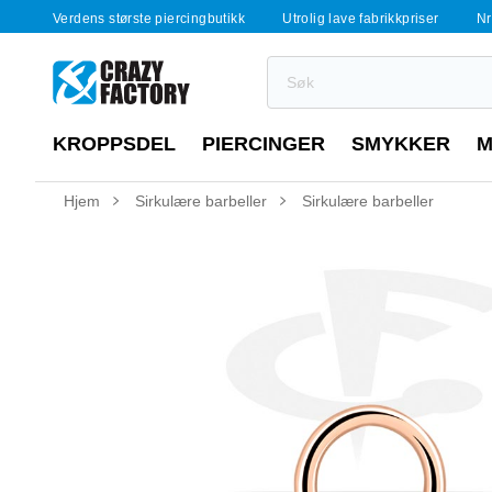
Verdens største piercingbutikk
Utrolig lave fabrikkpriser
Nr
KROPPSDEL
PIERCINGER
SMYKKER
M
Hjem
Sirkulære barbeller
Sirkulære barbeller