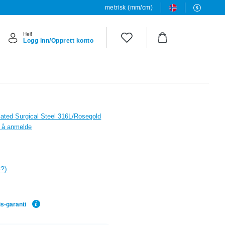
metrisk (mm/cm)
Hei!
Logg inn/Opprett konto
ated Surgical Steel 316L/Rosegold
il å anmelde
e?)
is-garanti