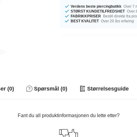
Verdens beste piercingbutikk
Over 7 m
STØRST KUNDETILFREDSHET
Over 8
FABRIKKPRISER
Bestill direkte fra p
BEST KVALITET
Over 20 års erfaring
r (0)
Spørsmål (0)
Størrelsesguide
Fant du all produktinformasjonen du lette etter?