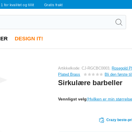
 1 for kvalitet og tillit
Gratis frakt
ER
DESIGN IT!
Artikkelkode: CJ-RGCBC0003,
Rosegold Pl
Plated Brass
Bli den første t
Sirkulære barbeller
Vennligst velg
(Hvilken er min størrels
Crazy beste-pr