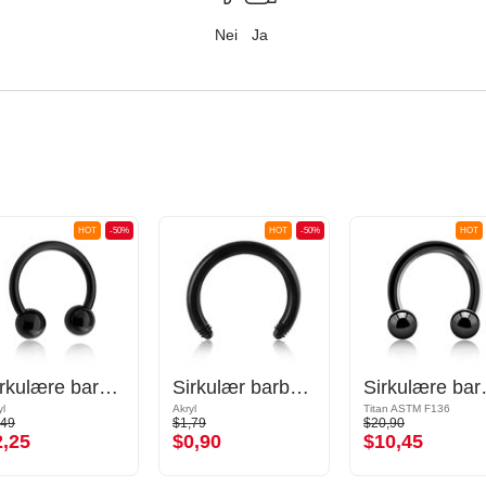
Nei
Ja
HOT
-50%
HOT
-50%
HOT
Sirkulære barbeller
Sirkulær barbell-pinne
Sirku
yl
Akryl
Titan ASTM F136
,49
$1,79
$20,90
2,25
$0,90
$10,45