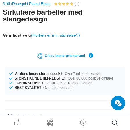
316L/Rosegold Plated Brass
(1)
Sirkulære barbeller med
slangedesign
Vennligst velg
(Hvilken er min størrelse?)
Crazy beste-pris-garanti
Verdens beste piercingbutikk
Over 7 millioner kunder
STØRST KUNDETILFREDSHET
Over 80 000 positive omtaler
FABRIKKPRISER
Bestill direkte fra produsenten
BEST KVALITET
Over 20 års erfaring
Produktdetaljer
Den perfekte følgesvenn i enhver anledning … tilgjengelig med mål på
1.2 mm og 1.6 mm. Vi ordner det, uansett hvilken størrelse du trenger. Du