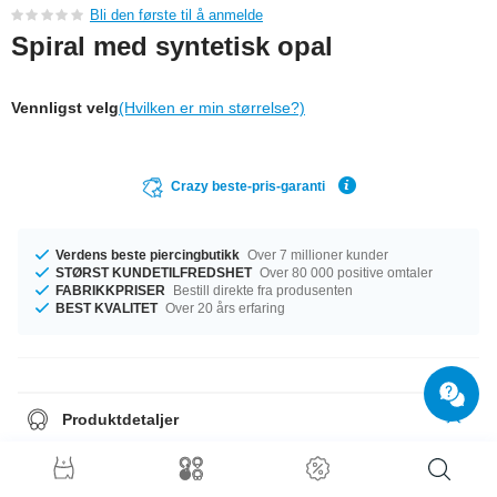
Bli den første til å anmelde
Spiral med syntetisk opal
Vennligst velg
(Hvilken er min størrelse?)
Crazy beste-pris-garanti
Verdens beste piercingbutikk
Over 7 millioner kunder
STØRST KUNDETILFREDSHET
Over 80 000 positive omtaler
FABRIKKPRISER
Bestill direkte fra produsenten
BEST KVALITET
Over 20 års erfaring
Produktdetaljer
Den perfekte følgesvenn i enhver anledning … tilgjengelig med et mål på
1.6 mm. Den perfekte følgesvenn i enhver anledning … tilgjengelig med
diameter fra 8 mm til 12 mm. Du kan velge kuler i størrelser fra 5 mm til 8