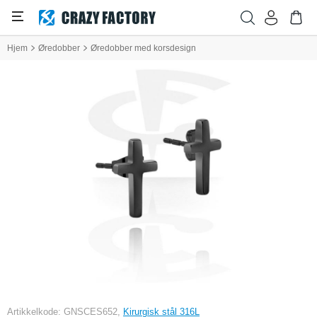
Hjem
Øredobber
Øredobber med korsdesign
Artikkelkode: GNSCES652,
Kirurgisk stål 316L