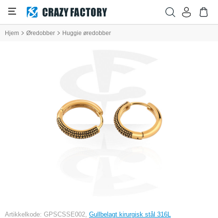
Hjem
Øredobber
Huggie øredobber
Artikkelkode: GPSCSSE002,
Gullbelagt kirurgisk stål 316L