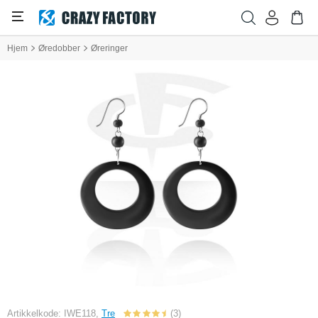
Hjem
Øredobber
Øreringer
Artikkelkode: IWE118,
Tre
(3)