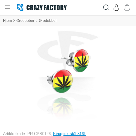
Hjem
Øredobber
Øredobber
Artikkelkode: PR-CPS0126,
Kirurgisk stål 316L