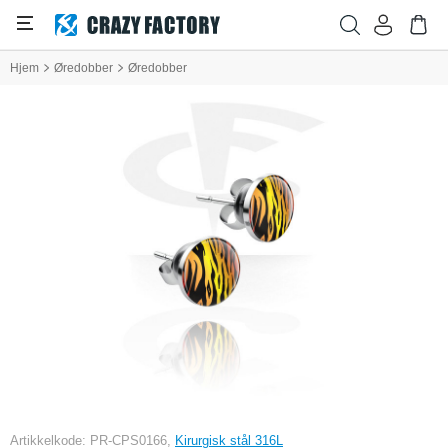
Hjem
Øredobber
Øredobber
Artikkelkode: PR-CPS0166,
Kirurgisk stål 316L