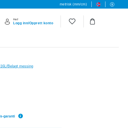
metrisk (mm/cm)
Hei!
Logg inn/Opprett konto
 316L/Belagt messing
is-garanti