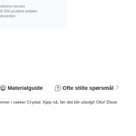
illioner kunder
0 000 positive omtaler
rodusenten
Materialguide
Ofte stilte spørsmål
R
r i vakker Crystal. Kjøp nå, før det blir utsolgt! Obs! Disse