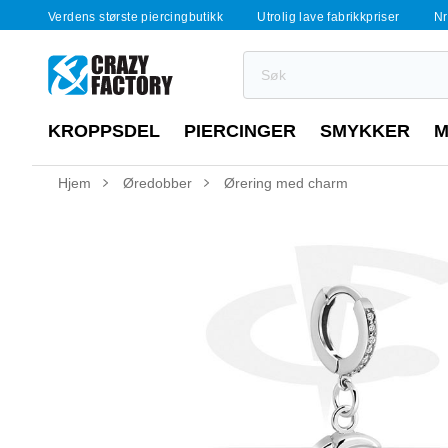
Verdens største piercingbutikk
Utrolig lave fabrikkpriser
Nr
KROPPSDEL
PIERCINGER
SMYKKER
M
Hjem
Øredobber
Ørering med charm