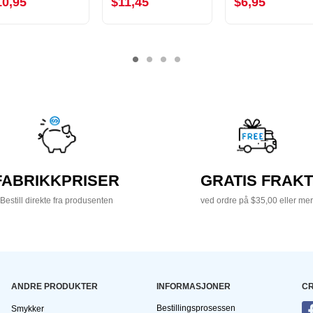
10,95
$11,45
$6,95
FABRIKKPRISER
GRATIS FRAKT
Bestill direkte fra produsenten
ved ordre på $35,00 eller mer
ANDRE PRODUKTER
INFORMASJONER
CR
Bestillingsprosessen
Smykker