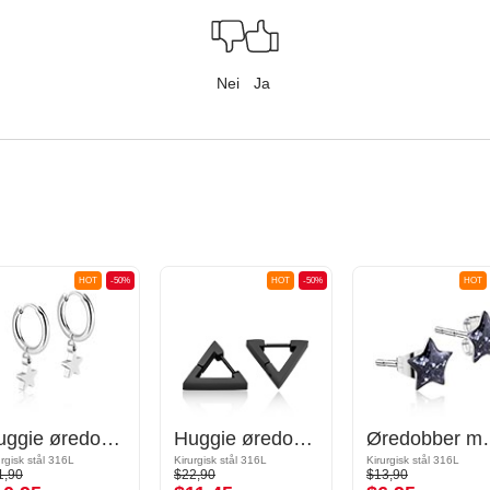
Nei
Ja
HOT
-50%
HOT
-50%
HOT
Huggie øredobber
Huggie øredobber
Øredobber 
urgisk stål 316L
Kirurgisk stål 316L
Kirurgisk stål 316L
1,90
$22,90
$13,90