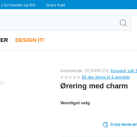
 1 for kvalitet og tillit
Gratis frakt
ER
DESIGN IT!
Artikkelkode: SCSHH5-276,
Kirurgisk stål
Bli den første til å anmelde
Ørering med charm
Vennligst velg
Crazy beste-pr