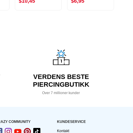
$10,45
$6,95
$3,
VERDENS BESTE
PIERCINGBUTIKK
Over 7 millioner kunder
AZY COMMUNITY
KUNDESERVICE
Kontakt