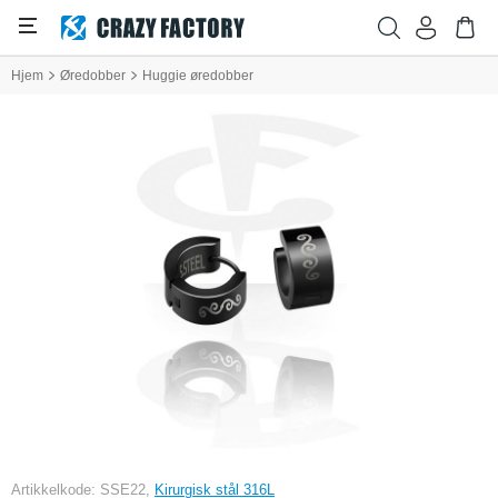
Hjem
Øredobber
Huggie øredobber
Artikkelkode: SSE22,
Kirurgisk stål 316L