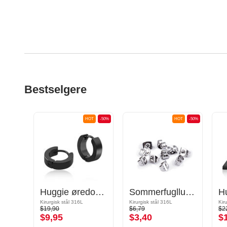
Bestselgere
OT
-50%
HOT
-50%
HOT
-50%
Øredobber med stjernedesign
Huggie øredobber
Sommerfugllukkinger
Kirurgisk stål 316L
Kirurgisk stål 316L
Kir
$19,90
$6,79
$2
$9,95
$3,40
$