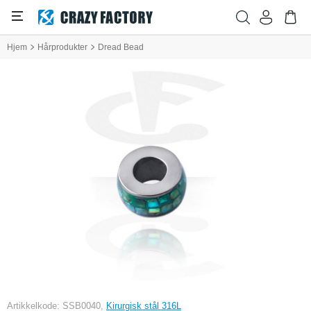
Hjem
Hårprodukter
Dread Bead
Artikkelkode: SSB0040,
Kirurgisk stål 316L