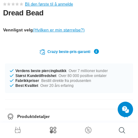
Bli den første til å anmelde
Dread Bead
Vennligst velg
(Hvilken er min størrelse?)
Crazy beste-pris-garanti
Verdens beste piercingbutikk
Over 7 millioner kunder
Størst Kundetilfredshet
Over 80 000 positive omtaler
Fabrikkpriser
Bestill direkte fra produsenten
Best Kvalitet
Over 20 års erfaring
Produktdetaljer
Diameteren er 5 mm. Du har store variasjonsmuligheter når det gjelder
farger, men bestselgerne våre er Blå og Lilla. En stilig artikkel til en utrolig
pris!