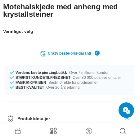
Motehalskjede med anheng med
krystallsteiner
Vennligst velg
Crazy beste-pris-garanti
Verdens beste piercingbutikk
Over 7 millioner kunder
STØRST KUNDETILFREDSHET
Over 80 000 positive omtaler
FABRIKKPRISER
Bestill direkte fra produsenten
BEST KVALITET
Over 20 års erfaring
Produktdetaljer
Denne lille skatten har en lengde på 45.0 cm. Steinfargen er Crystal. En
himmelsk artikkel i topp kvalitet, til en uslåelig pris!