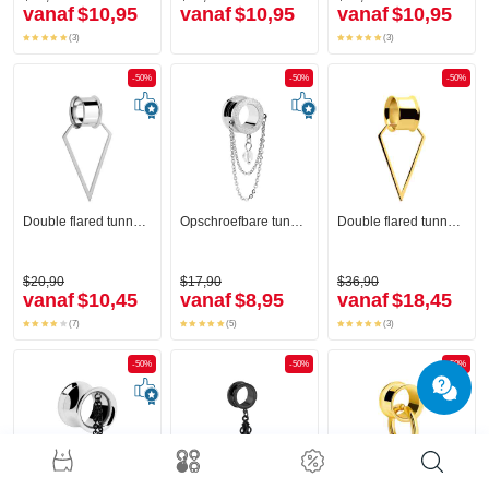
vanaf
$10,95
vanaf
$10,95
vanaf
$10,95
(3)
(3)
-50%
-50%
-50%
Double flared tunnel (chirurgisch staal, zilver, glanzende afwerking) met creool
Opschroefbare tunnel (chirurgisch staal, zilver, glanzende afwerking) met diamant-look en ketting
Double flared tunnel (chirurgisch staal, goud, glanzende afwerking) met creool
$20,90
$17,90
$36,90
vanaf
$10,45
vanaf
$8,95
vanaf
$18,45
(7)
(5)
(3)
-50%
-50%
-50%