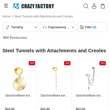
Home
Steel Tunnels with Attachments and Creoles
Trending
Paginaweergave
Filter
(0)
450 Producten
Steel Tunnels with Attachments and Creoles
-50%
-50%
-50%
Opschroefbare tunnel (staal, goud, glanzende afwerking)
Opschroefbare tunnel (staal, goud, glanzende afwerking) met ketting en bloemenhangertje
Opschroefbare tunnel (staal, zilver, glanzende afwerking) met ketting
$21,90
$21,90
$21,90