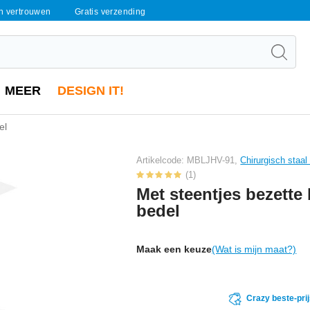
en vertrouwen
Gratis verzending
MEER
DESIGN IT!
el
Artikelcode: MBLJHV-91,
Chirurgisch staa
(1)
Met steentjes bezette
bedel
Maak een keuze
(Wat is mijn maat?)
Crazy beste-pri