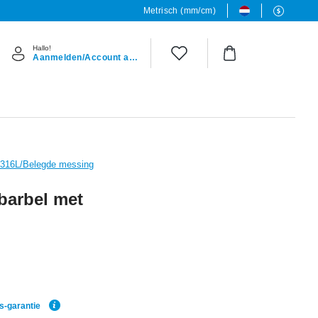
Metrisch (mm/cm)
Hallo!
Aanmelden/Account aanmaken
l 316L/Belegde messing
 barbel met
js-garantie