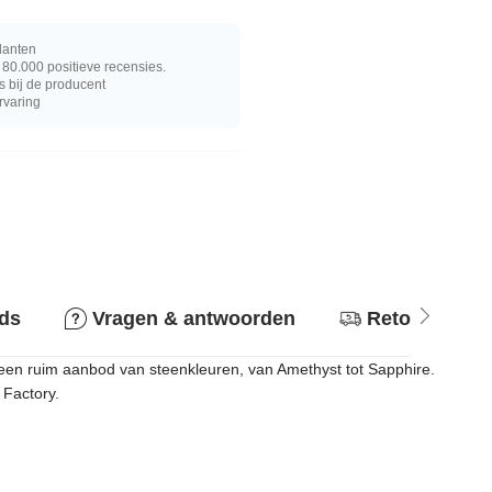
lanten
80.000 positieve recensies.
s bij de producent
rvaring
ids
Vragen & antwoorden
Retourbeleid
 een ruim aanbod van steenkleuren, van Amethyst tot Sapphire.
 Factory.