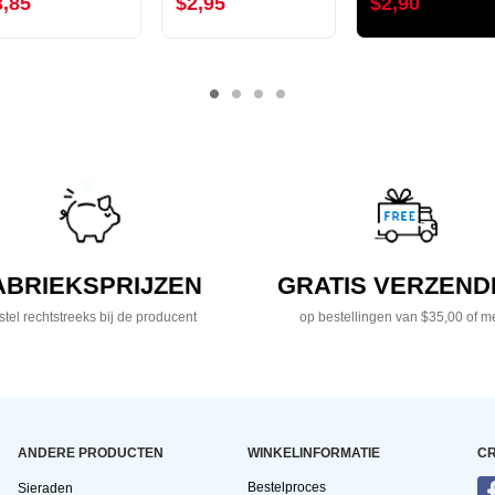
3,85
$2,95
$2,90
ABRIEKSPRIJZEN
GRATIS VERZEND
tel rechtstreeks bij de producent
op bestellingen van $35,00 of m
ANDERE PRODUCTEN
WINKELINFORMATIE
CR
Bestelproces
Sieraden