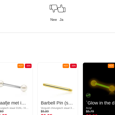
Nee
Ja
HOT
-50%
HOT
-50%
HOT
Staafje met imitatieparel
Barbell Pin (surgical steel, gold, shiny finish)
`G
Chirurgisch staal 316L / Acryl
Verguld chirurgisch staal 316L
Acryl
,69
$5,89
$5,79