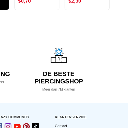
$0,70
$2,30
$2,
ING
DE BESTE
PIERCINGSHOP
eer
Meer dan 7M klanten
AZY COMMUNITY
KLANTENSERVICE
Contact