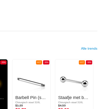
Alle trends
-50%
HOT
-50%
HOT
-50%
low in the dark` staafje
Barbell Pin (surgical steel, silver, shiny finish)
Staafje met balletjes
Chirurgisch staal 316L
Chirurgisch staal 316L
Bioflex
$1,39
$4,59
$4,59