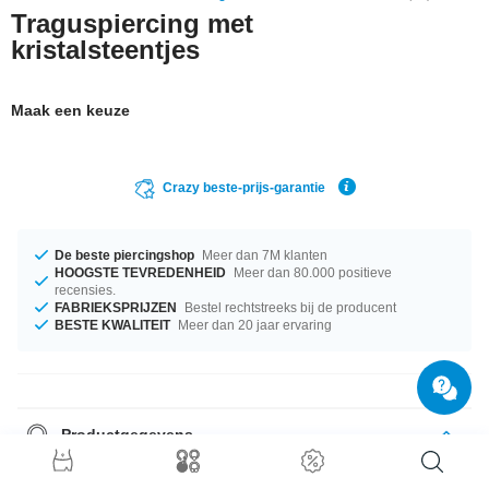
Traguspiercing met
kristalsteentjes
Maak een keuze
Crazy beste-prijs-garantie
De beste piercingshop
Meer dan 7M klanten
HOOGSTE TEVREDENHEID
Meer dan 80.000 positieve
recensies.
FABRIEKSPRIJZEN
Bestel rechtstreeks bij de producent
BESTE KWALITEIT
Meer dan 20 jaar ervaring
Productgegevens
Altijd een echte blikvanger: onze helix-piercing met fonkelende steentjes.
Van chirurgisch staal.