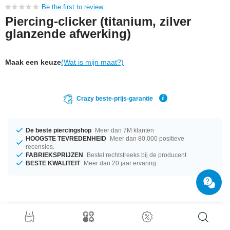
Be the first to review
Piercing-clicker (titanium, zilver
glanzende afwerking)
Maak een keuze
(Wat is mijn maat?)
Crazy beste-prijs-garantie
De beste piercingshop
Meer dan 7M klanten
HOOGSTE TEVREDENHEID
Meer dan 80.000 positieve
recensies.
FABRIEKSPRIJZEN
Bestel rechtstreeks bij de producent
BESTE KWALITEIT
Meer dan 20 jaar ervaring
Productgegevens
De diktes 1.2 mm en {SECOND} zijn op voorraad. Diameters van 8 mm tot