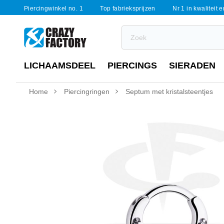
Piercingwinkel no. 1
Top fabrieksprijzen
Nr 1 in kwaliteit 
LICHAAMSDEEL
PIERCINGS
SIERADEN
Home
Piercingringen
Septum met kristalsteentjes