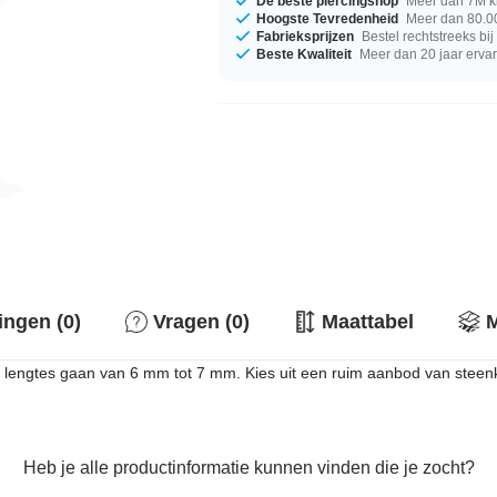
De beste piercingshop
Meer dan 7M k
Hoogste Tevredenheid
Meer dan 80.00
Fabrieksprijzen
Bestel rechtstreeks bi
Beste Kwaliteit
Meer dan 20 jaar erva
ingen (0)
Vragen (0)
Maattabel
M
e lengtes gaan van 6 mm tot 7 mm. Kies uit een ruim aanbod van steen
Heb je alle productinformatie kunnen vinden die je zocht?