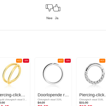
Nee
Ja
HOT
-50%
HOT
-50%
HOT
Piercing-clicker (chirurgisch staal, goud, glanzende afwerking)
Doorlopende ring (chirurgisch staal, zilver, glanzende afwerking)
Piercing-clicker (chirurgisch sta
Verguld chirurgisch staal 316L
Chirurgisch staal 316L
Chirurgisch staal 316L
0,90
$4,09
$31,90