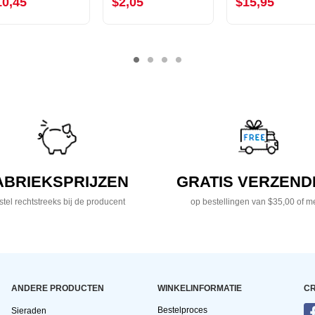
10,45
$2,05
$15,95
ABRIEKSPRIJZEN
GRATIS VERZEND
tel rechtstreeks bij de producent
op bestellingen van $35,00 of m
ANDERE PRODUCTEN
WINKELINFORMATIE
CR
Bestelproces
Sieraden