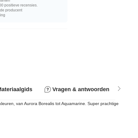
lanten
0 positieve recensies.
j de producent
ring
ateriaalgids
Vragen & antwoorden
Ret
kleuren, van Aurora Borealis tot Aquamarine. Super prachtige