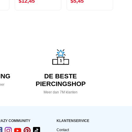
$12,45
$5,45
$7,
ING
DE BESTE
PIERCINGSHOP
eer
Meer dan 7M klanten
AZY COMMUNITY
KLANTENSERVICE
Contact