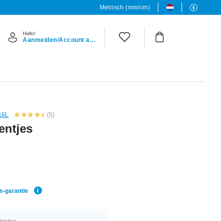
Metrisch (mm/cm)
Hallo!
Aanmelden/Account aanmaken
16L
(5)
entjes
js-garantie