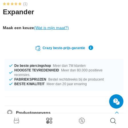
(1)
Expander
Maak een keuze
(Wat is mijn maat?)
Crazy beste-prijs-garantie
De beste piercingshop
Meer dan 7M klanten
HOOGSTE TEVREDENHEID
Meer dan 80.000 positieve
recensies.
FABRIEKSPRIJZEN
Bestel rechtstreeks bij de producent
BESTE KWALITEIT
Meer dan 20 jaar ervaring
Productgegevens
Dit artikel is beschikbaar in diktes van 1.6 mm tot 10 mm. Haal snel deze
trendy artikelen voor iemand anders er mee weg is!