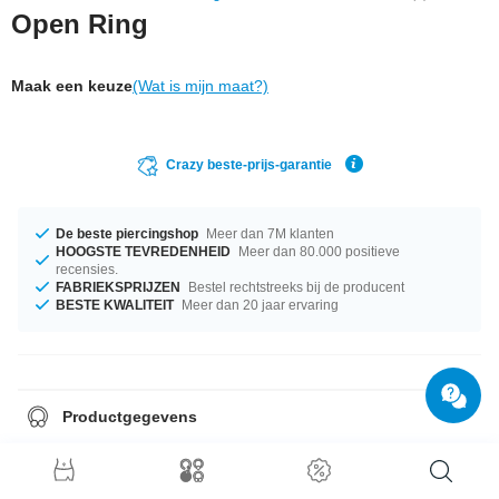
Open Ring
Maak een keuze
(Wat is mijn maat?)
Crazy beste-prijs-garantie
De beste piercingshop
Meer dan 7M klanten
HOOGSTE TEVREDENHEID
Meer dan 80.000 positieve
recensies.
FABRIEKSPRIJZEN
Bestel rechtstreeks bij de producent
BESTE KWALITEIT
Meer dan 20 jaar ervaring
Productgegevens
De perfecte begeleiding bij elke gelegenheid, beschikbaar in diameters
van 16 mm tot 20 mm. Bestel nu, dit mag je niet missen