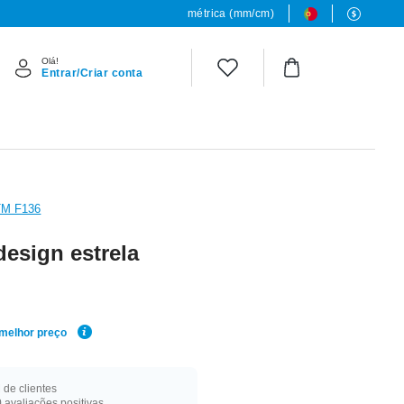
métrica (mm/cm)
Olá!
Entrar/Criar conta
TM F136
esign estrela
 melhor preço
de clientes
 avaliações positivas