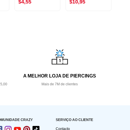
$4,55
$10,95
$10
A MELHOR LOJA DE PIERCINGS
35,00
Mais de 7M de clientes
OMUNIDADE CRAZY
SERVIÇO AO CLIENTE
Contacto