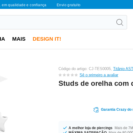
1 em qualidade e confiança
Envio gratuito
IA
MAIS
DESIGN IT!
Código do artigo: CJ-TES0005,
Titânio AS
Sê o primeiro a avaliar
Studs de orelha com d
Garantia Crazy do
A melhor loja de piercings
Mais de 7M 
MÁXIMA SATISFAÇÃO
Mais de 80.000