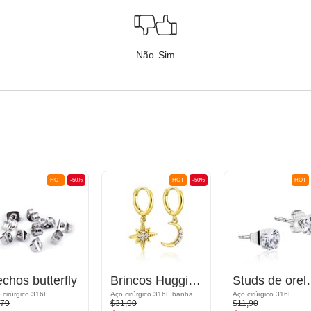
Não
Sim
HOT
-50%
HOT
-50%
HOT
chos butterfly
Brincos Huggie com Crescent e estrela de cristal
Studs de orelh
 cirúrgico 316L
Aço cirúrgico 316L banhado a ouro/Latão banhado a ouro
Aço cirúrgico 316L
,79
$31,90
$11,90