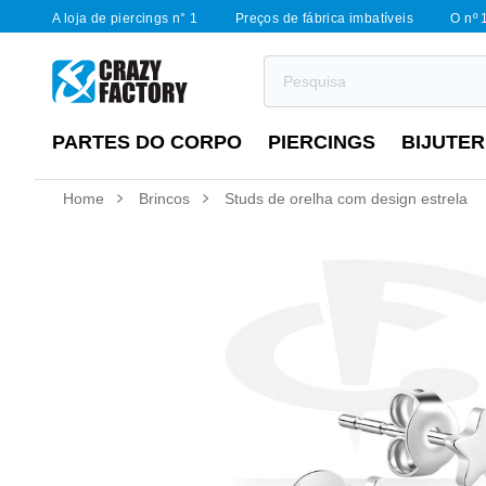
A loja de piercings n° 1
Preços de fábrica imbatíveis
O nº 
PARTES DO CORPO
PIERCINGS
BIJUTER
Home
Brincos
Studs de orelha com design estrela