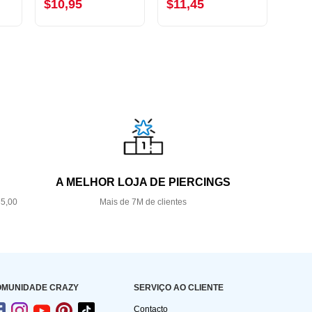
$10,95
$11,45
$4,
A MELHOR LOJA DE PIERCINGS
35,00
Mais de 7M de clientes
OMUNIDADE CRAZY
SERVIÇO AO CLIENTE
Contacto