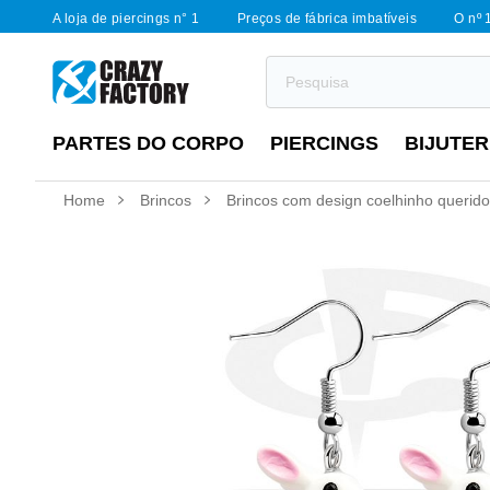
A loja de piercings n° 1
Preços de fábrica imbatíveis
O nº 
PARTES DO CORPO
PIERCINGS
BIJUTER
Home
Brincos
Brincos com design coelhinho querido