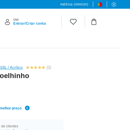
métrica (mm/cm)
Olá!
Entrar/Criar conta
16L / Acrílico
(2)
coelhinho
 melhor preço
de clientes