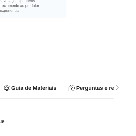
 avaliações positivas
rectamente ao produtor
experiência
Guia de Materiais
Perguntas e respostas
que