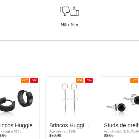
Não
Sim
HOT
-50%
HOT
-50%
HOT
rincos Huggie
Brincos Huggie com design de espada
Studs de orel
 cirúrgico 316L
Aço cirúrgico 316L
Aço cirúrgico 316L/Acríli
9,90
$30,90
$3,69