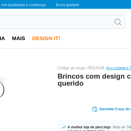
1 em qualidade e confiança
Envio gratuito
IA
MAIS
DESIGN IT!
Código do artigo: REEA108,
Aço cirúrgico 3
Brincos com design 
querido
Garantia Crazy do
A melhor loja de piercings
Mais de 7M 