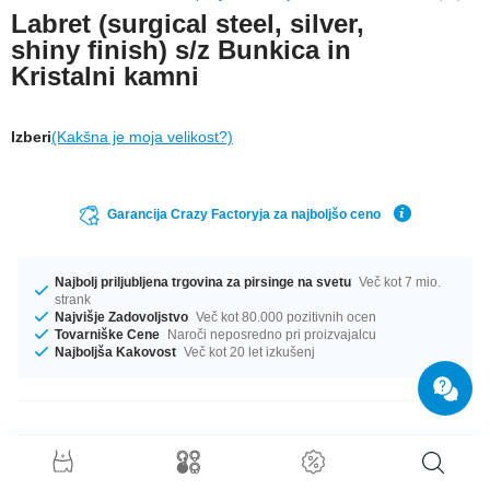
Labret (surgical steel, silver,
shiny finish) s/z Bunkica in
Kristalni kamni
Izberi
(Kakšna je moja velikost?)
Garancija Crazy Factoryja za najboljšo ceno
Najbolj priljubljena trgovina za pirsinge na svetu
Več kot 7 mio.
strank
Najvišje Zadovoljstvo
Več kot 80.000 pozitivnih ocen
Tovarniške Cene
Naroči neposredno pri proizvajalcu
Najboljša Kakovost
Več kot 20 let izkušenj
Podrobnosti o izdelku