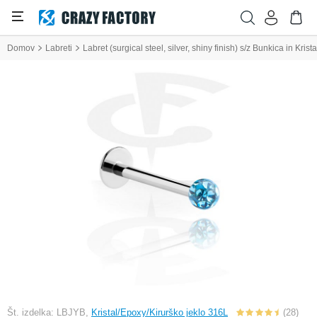
Domov
Labreti
Labret (surgical steel, silver, shiny finish) s/z Bunkica in Krist
Št. izdelka: LBJYB,
Kristal/Epoxy/Kirurško jeklo 316L
(28)