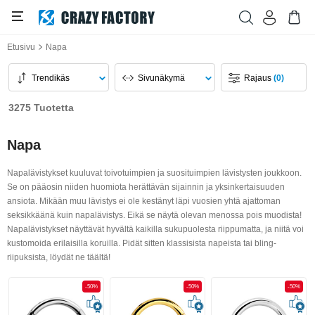
Etusivu
Napa
Trendikäs
Sivunäkymä
Rajaus
(0)
3275 Tuotetta
Napa
Napalävistykset kuuluvat toivotuimpien ja suosituimpien lävistysten joukkoon.
Se on pääosin niiden huomiota herättävän sijainnin ja yksinkertaisuuden
ansiota. Mikään muu lävistys ei ole kestänyt läpi vuosien yhtä ajattoman
seksikkäänä kuin napalävistys. Eikä se näytä olevan menossa pois muodista!
Napalävistykset näyttävät hyvältä kaikilla sukupuolesta riippumatta, ja niitä voi
kustomoida erilaisilla koruilla. Pidät sitten klassisista napeista tai bling-
riipuksista, löydät ne täältä!
-50%
-50%
-50%