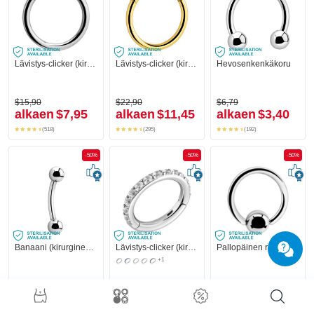
Lävistys-clicker (kirurginen teräs, hopea, kiiltävä pinta)
Lävistys-clicker (kirurginen teräs, kulta, kiiltävä pinta)
Hevosenkenkäkoru
$15,90
$22,90
$6,79
alkaen
$7,95
alkaen
$11,45
alkaen
$3,40
(518)
(295)
(192)
-50%
-50%
-50%
Banaani (kirurginen teräs, hopea, kiiltävä pinta) kanssa pallot
Lävistys-clicker (kirurginen teräs, hopea, kiiltävä pinta) kanssa kristallikivet
Pallopäinen rengas (kirurginen teräs, hopea, kiiltävä pinta)
+1
$4,59
$31,90
$3,19
alkaen
$2,30
alkaen
$15,95
alkaen
$1,60
(100)
(310)
(107)