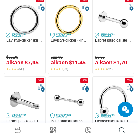
Lävistys-clicker (kirurginen teräs, hopea, kiiltävä pinta)
Lävistys-clicker (kirurginen teräs, kulta, kiiltävä pinta)
Labret (surgical steel, silver, shiny finish)
$15,90
$22,90
$3,39
alkaen
$7,95
alkaen
$11,45
alkaen
$1,70
(518)
(295)
(125)
-50%
-50%
-50%
Labret-puikko (kirurginen teräs, hopea, kiiltävä pinta)
Banaanikoru kanssa pallot
Hevosenkenkäkoru
$1,79
$4,59
$6,79