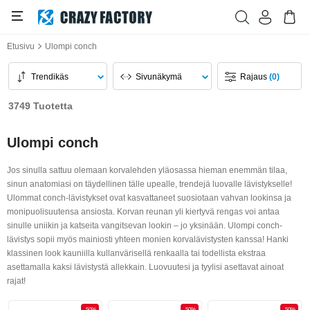
Etusivu
Ulompi conch
Trendikäs
Sivunäkymä
Rajaus
(0)
3749 Tuotetta
Ulompi conch
Jos sinulla sattuu olemaan korvalehden yläosassa hieman enemmän tilaa,
sinun anatomiasi on täydellinen tälle upealle, trendejä luovalle lävistykselle!
Ulommat conch-lävistykset ovat kasvattaneet suosiotaan vahvan lookinsa ja
monipuolisuutensa ansiosta. Korvan reunan yli kiertyvä rengas voi antaa
sinulle uniikin ja katseita vangitsevan lookin – jo yksinään. Ulompi conch-
lävistys sopii myös mainiosti yhteen monien korvalävistysten kanssa! Hanki
klassinen look kauniilla kullanvärisellä renkaalla tai todellista ekstraa
asettamalla kaksi lävistystä allekkain. Luovuutesi ja tyylisi asettavat ainoat
rajat!
-50%
-50%
-50%