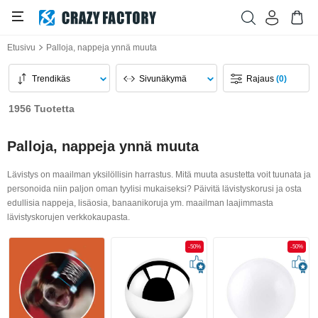
Etusivu
Palloja, nappeja ynnä muuta
Trendikäs
Sivunäkymä
Rajaus
(0)
1956 Tuotetta
Palloja, nappeja ynnä muuta
Lävistys on maailman yksilöllisin harrastus. Mitä muuta asustetta voit tuunata ja
personoida niin paljon oman tyylisi mukaiseksi? Päivitä lävistyskorusi ja osta
edullisia nappeja, lisäosia, banaanikoruja ym. maailman laajimmasta
lävistyskorujen verkkokaupasta.
-50%
-50%