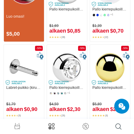
Pallo kierrepuikoille (kirurginen teräs, hopea, kiiltävä pinta)
Pallo kierrepuikoille (akryyli, eri värejä)
+1
Luo omasi!
$1,69
$1,39
alkaen
$0,85
alkaen
$0,70
$5,00
(39)
(22)
-50%
-50%
-50%
Labret-puikko (kirurginen teräs, hopea, kiiltävä pinta)
Pallo kierrepuikoille (kirurginen teräs, hopea, kiiltävä pinta) kanssa kristallikivi
Pallo kierrepuikoille (kirurginen teräs, kulta, kiiltävä pinta)
+1
$1,79
$4,59
$5,89
alkaen
$0,90
alkaen
$2,30
alkaen
$2,95
(9)
(26)
(8)
-50%
-50%