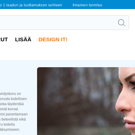
o 1 laadun ja luottamuksen suhteen
Ilmainen toimitus
RUT
LISÄÄ
DESIGN IT!
vistyskoru on
korusta todellisen
 joka täydentää
mmät korvat.
kenisi parantamaan
ieteellistä eikä
ru todella
väksymiseen.