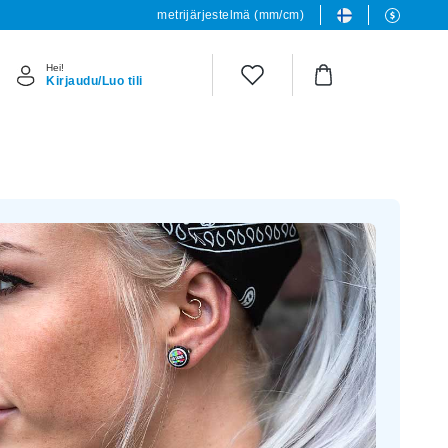
metrijärjestelmä (mm/cm)
Hei!
Kirjaudu/Luo tili