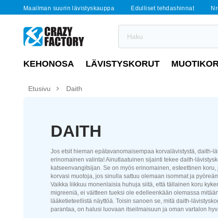
Maailman suurin lävistyskauppa
Edulliset tehdashinnat
Nr
KEHONOSA
LÄVISTYSKORUT
MUOTIKO
Etusivu
Daith
DAITH
Jos etsit hieman epätavanomaisempaa korvalävistystä, daith-lä
erinomainen valinta! Ainutlaatuinen sijainti tekee daith-lävistys
katseenvangitsijan. Se on myös erinomainen, esteettinen koru,
korvasi muotoja, jos sinulla sattuu olemaan isommat ja pyöreä
Vaikka liikkuu monenlaisia huhuja siitä, että tällainen koru ky
migreeniä, ei väitteen tueksi ole edelleenkään olemassa mitään t
lääketieteellistä näyttöä. Toisin sanoen se, mitä daith-lävistysko
parantaa, on halusi luovaan itseilmaisuun ja oman vartalon hy