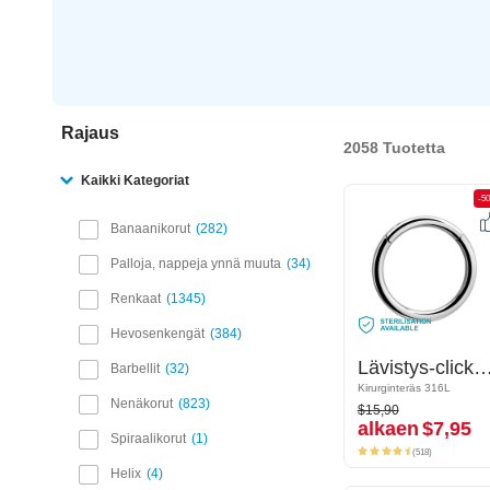
Rajaus
2058 Tuotetta
Kaikki Kategoriat
-50%
-5
Banaanikorut
282
Palloja, nappeja ynnä muuta
34
Renkaat
1345
Hevosenkengät
384
Lävistys-clicker (kirurginen teräs, hopea, kiiltävä pinta)
Lävistys-clicker (kirurginen teräs, hopea, kiiltä
Barbellit
32
Kirurginteräs 316L
Kirurginteräs 316L
$15,90
Nenäkorut
823
$15,90
alkaen
$7,95
alkaen
$7,95
Spiraalikorut
1
(518)
(518)
Helix
4