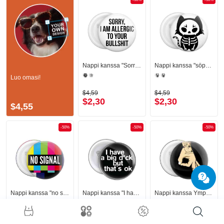
Nappi kanssa "Sorry, I am allergic to your bullshit" -kirjoitus
Nappi kanssa "söpö luurankokissa” -motiivi
Luo omasi!
$4,59
$4,59
$2,30
$2,30
$4,55
-50%
-50%
-50%
Nappi kanssa "no signal" -kirjoitus
Nappi kanssa "I have a big d*ck" -kirjoitus
Nappi kanssa Ympyräpeli-design
$4,59
$4,59
$4,59