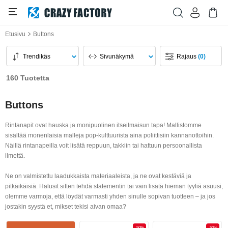
Etusivu
Buttons
Trendikäs
Sivunäkymä
Rajaus
(0)
160 Tuotetta
Buttons
Rintanapit ovat hauska ja monipuolinen itseilmaisun tapa! Mallistomme
sisältää monenlaisia malleja pop-kulttuurista aina poliittisiin kannanottoihin.
Näillä rintanapeilla voit lisätä reppuun, takkiin tai hattuun persoonallista
ilmettä.
Ne on valmistettu laadukkaista materiaaleista, ja ne ovat kestäviä ja
pitkäikäisiä. Halusit sitten tehdä statementin tai vain lisätä hieman tyyliä asuusi,
olemme varmoja, että löydät varmasti yhden sinulle sopivan tuotteen – ja jos
jostakin syystä et, mikset tekisi aivan omaa?
-50%
-50%