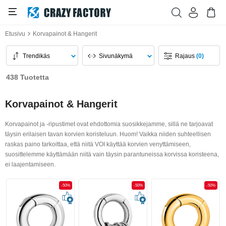
Etusivu
Korvapainot & Hangerit
Trendikäs
Sivunäkymä
Rajaus
(0)
438 Tuotetta
Korvapainot & Hangerit
Korvapainot ja -ripustimet ovat ehdottomia suosikkejamme, sillä ne tarjoavat
täysin erilaisen tavan korvien koristeluun. Huom! Vaikka niiden suhteellisen
raskas paino tarkoittaa, että niitä VOI käyttää korvien venyttämiseen,
suosittelemme käyttämään niitä vain täysin parantuneissa korvissa koristeena,
ei laajentamiseen.
-50%
-50%
-50%