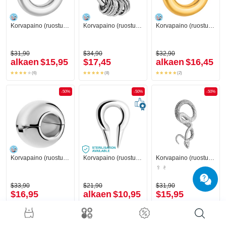
Korvapaino (ruostumaton teräs, hopea, kiiltävä pinta)
Korvapaino (ruostumaton teräs, hopea, kiiltävä pinta)
Korvapaino (ruostumaton teräs, kulta, kiiltävä pinta)
$31,90
$34,90
$32,90
alkaen
$15,95
$17,45
alkaen
$16,45
(6)
(8)
(2)
-50%
-50%
-50%
Korvapaino (ruostumaton teräs, hopea, kiiltävä pinta)
Korvapaino (ruostumaton teräs, hopea, kiiltävä pinta)
Korvapaino (ruostumaton teräs, hopea, kiiltävä pinta) kanssa käärmedesign
$33,90
$21,90
$31,90
$16,95
alkaen
$10,95
$15,95
(2)
(8)
-50%
-50%
-50%