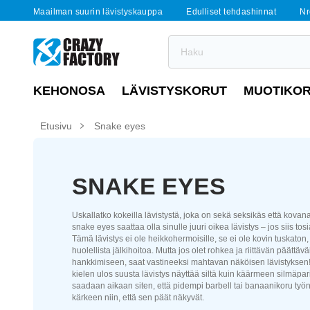
Maailman suurin lävistyskauppa
Edulliset tehdashinnat
Nr
KEHONOSA
LÄVISTYSKORUT
MUOTIKO
Etusivu
Snake eyes
SNAKE EYES
Uskallatko kokeilla lävistystä, joka on sekä seksikäs että kova
snake eyes saattaa olla sinulle juuri oikea lävistys – jos siis tos
Tämä lävistys ei ole heikkohermoisille, se ei ole kovin tuskaton, 
huolellista jälkihoitoa. Mutta jos olet rohkea ja riittävän päättäv
hankkimiseen, saat vastineeksi mahtavan näköisen lävistyksen
kielen ulos suusta lävistys näyttää siltä kuin käärmeen silmäpari
saadaan aikaan siten, että pidempi barbell tai banaanikoru työ
kärkeen niin, että sen päät näkyvät.