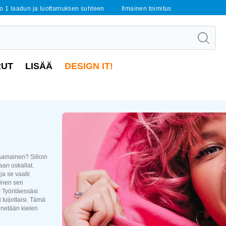
o 1 laadun ja luottamuksen suhteen
Ilmainen toimitus
RUT
LISÄÄ
DESIGN IT!
naamainen? Silloin
iaan uskallat.
ja se vaatii
äinen sen
! Työntäessäsi
 tuijottaisi. Tämä
nnetään kielen