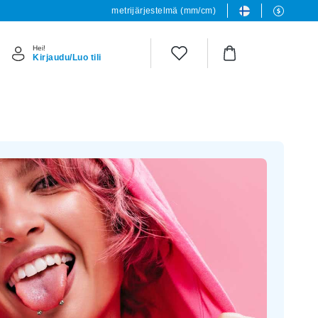
metrijärjestelmä (mm/cm)
Hei!
Kirjaudu/Luo tili