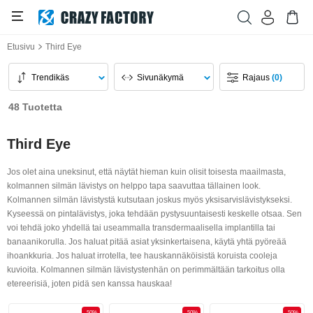
Etusivu
Third Eye
Trendikäs
Sivunäkymä
Rajaus
(0)
48 Tuotetta
Third Eye
Jos olet aina uneksinut, että näytät hieman kuin olisit toisesta maailmasta,
kolmannen silmän lävistys on helppo tapa saavuttaa tällainen look.
Kolmannen silmän lävistystä kutsutaan joskus myös yksisarvislävistykseksi.
Kyseessä on pintalävistys, joka tehdään pystysuuntaisesti keskelle otsaa. Sen
voi tehdä joko yhdellä tai useammalla transdermaalisella implantilla tai
banaanikorulla. Jos haluat pitää asiat yksinkertaisena, käytä yhtä pyöreää
ihoankkuria. Jos haluat irrotella, tee hauskannäköisistä koruista cooleja
kuvioita. Kolmannen silmän lävistystenhän on perimmältään tarkoitus olla
etereerisiä, joten pidä sen kanssa hauskaa!
-50%
-50%
-50%