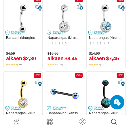
Banaani (kirurginen teräs, hopea, kiiltävä pinta) kanssa pallot
Naparengas (kirurginen teräs, hopea, kiiltävä pinta) kanssa pallot ja kristallikivet
Naparengas (kirurginen teräs, hopea, kiiltävä pinta) kanssa kristallikivi
+1
+1
$4,59
$16,90
$14,90
alkaen
$2,30
alkaen
$8,45
alkaen
$7,45
(100)
(73)
(22)
-50%
-50%
-50%
Naparengas (kirurginen teräs, kulta, kiiltävä pinta) kanssa kristallikivet
Banaanikoru kanssa anodisoidut pallot
Naparengas (kirurginen teräs, musta, kiiltävä pinta) kanssa kristallikivet
+1
+1
$13,90
$14,90
$13,90