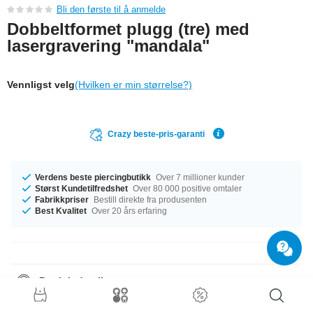
Bli den første til å anmelde
Dobbeltformet plugg (tre) med
lasergravering "mandala"
Vennligst velg
(Hvilken er min størrelse?)
Crazy beste-pris-garanti
Verdens beste piercingbutikk
Over 7 millioner kunder
Størst Kundetilfredshet
Over 80 000 positive omtaler
Fabrikkpriser
Bestill direkte fra produsenten
Best Kvalitet
Over 20 års erfaring
Produktdetaljer
All organic products are made of natural materials. All of these items are
handmade, so slight variations in size, shape and color are possible.