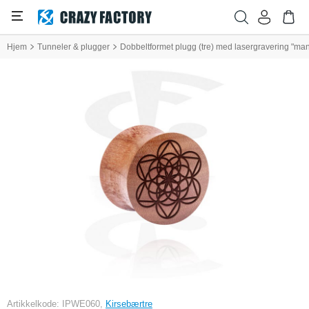
Hjem
Tunneler & plugger
Dobbeltformet plugg (tre) med lasergravering "ma
Artikkelkode: IPWE060,
Kirsebærtre