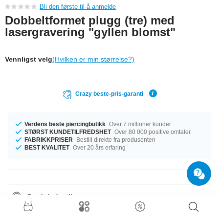
Bli den første til å anmelde
Dobbeltformet plugg (tre) med
lasergravering "gyllen blomst"
Vennligst velg
(Hvilken er min størrelse?)
Crazy beste-pris-garanti
Verdens beste piercingbutikk
Over 7 millioner kunder
STØRST KUNDETILFREDSHET
Over 80 000 positive omtaler
FABRIKKPRISER
Bestill direkte fra produsenten
BEST KVALITET
Over 20 års erfaring
Produktdetaljer
Den perfekte følgesvenn i enhver anledning … Tilgjengelig med diameter
fra 9 mm til 30 mm. Finn stilen du liker best, takket være Mahogni. En tøff