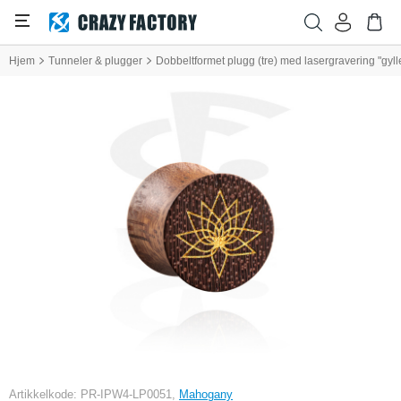
Hjem
Tunneler & plugger
Dobbeltformet plugg (tre) med lasergravering "gyll
Artikkelkode: PR-IPW4-LP0051,
Mahogany